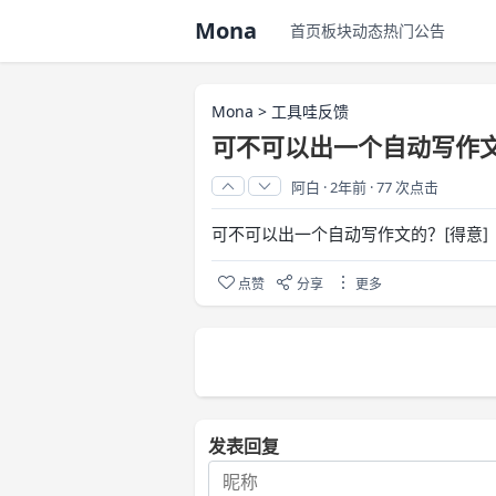
Mona
首页
板块
动态
热门
公告
Mona
>
工具哇反馈
可不可以出一个自动写作文
阿白
·
2年前
·
77 次点击
可不可以出一个自动写作文的？[得意]
点赞
分享
更多
发表回复