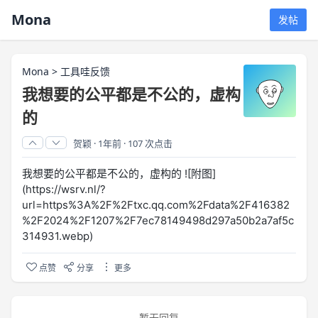
Mona
发帖
Mona
>
工具哇反馈
我想要的公平都是不公的，虚构
的
贺颖
·
1年前
·
107 次点击
我想要的公平都是不公的，虚构的 ![附图]
(https://wsrv.nl/?
url=https%3A%2F%2Ftxc.qq.com%2Fdata%2F416382
%2F2024%2F1207%2F7ec78149498d297a50b2a7af5c
314931.webp)
点赞
分享
更多
暂无回复