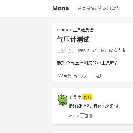
Mona
首页
板块
动态
热门
公告
Mona
>
工具哇反馈
气压计测试
啊啊啊
·
2个月前
·
97 次点击
能加个气压计测试的小工具吗？
点赞
分享
更多
工具哇
官方
请详细说说，具体怎么测试
0
回复