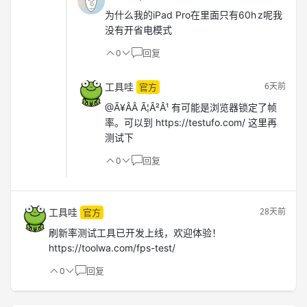
为什么我的iPad Pro在里面只有60h z呢我
没有开省电模式
0
回复
工具哇
6天前
官方
@Ã¥ÂÂ Ã¦Â²Â¹ 有可能是浏览器锁定了帧
率。可以到 https://testufo.com/ 这里再
测试下
0
回复
工具哇
28天前
官方
刷新率测试工具已开发上线，欢迎体验！
https://toolwa.com/fps-test/
0
回复