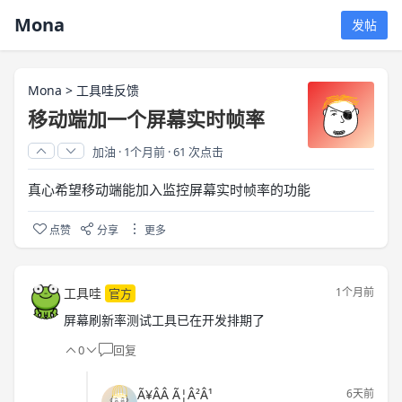
Mona
发帖
Mona
>
工具哇反馈
移动端加一个屏幕实时帧率
加油
·
1个月前
·
61 次点击
真心希望移动端能加入监控屏幕实时帧率的功能
点赞
分享
更多
工具哇
1个月前
官方
屏幕刷新率测试工具已在开发排期了
0
回复
Ã¥ÂÂ Ã¦Â²Â¹
6天前